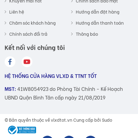
Khuyến mãi hot
Chính sách bảo mật
Liên hệ
Hướng dẫn đặt hàng
Chăm sóc khách hàng
Hướng dẫn thanh toán
Chính sách đổi trả
Thông báo
Kết nối với chúng tôi
HỆ THỐNG CỬA HÀNG VLXD & TTNT TỐT
MST:
41W8054923 do Phòng Tài Chính - Kế Hoạch
UBND Quận Bình Tân cấp ngày 21/08/2019
© Bản quyền thuộc về
vlxdtot.vn
Cung cấp bởi Sudo