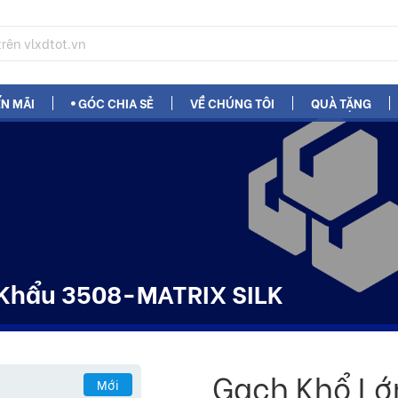
N MÃI
GÓC CHIA SẺ
VỀ CHÚNG TÔI
QUÀ TẶNG
 Khẩu 3508-MATRIX SILK
Gạch Khổ Lớ
Mới