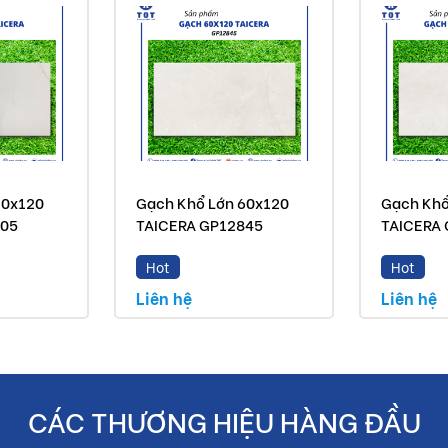
60x120
Gạch Khổ Lớn 60x120
Gạch Khổ
805
TAICERA GP12845
TAICERA
Hot
Hot
Liên hệ
Liên hệ
CÁC THƯƠNG HIỆU HÀNG ĐẦU