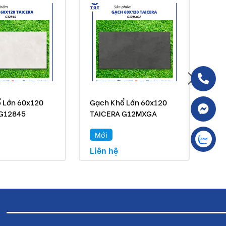
 Lớn 60x120
Gạch Khổ Lớn 60x120
Gạc
 G12845
TAICERA G12MXGA
TA
Mới
H
Liên hệ
Liê