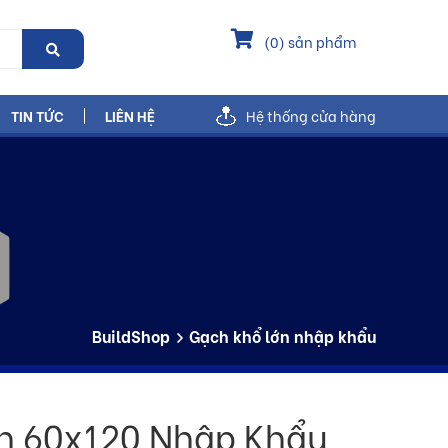
(
0
) sản phẩm
TIN TỨC
LIÊN HỆ
Hệ thống cửa hàng
BuildShop
Gạch khổ lớn nhập khẩu
n 60x120 Nhập Khẩu