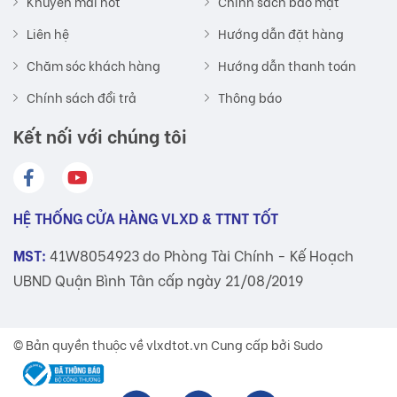
Khuyến mãi hot
Chính sách bảo mật
Liên hệ
Hướng dẫn đặt hàng
Chăm sóc khách hàng
Hướng dẫn thanh toán
Chính sách đổi trả
Thông báo
Kết nối với chúng tôi
HỆ THỐNG CỬA HÀNG VLXD & TTNT TỐT
MST:
41W8054923 do Phòng Tài Chính - Kế Hoạch
UBND Quận Bình Tân cấp ngày 21/08/2019
© Bản quyền thuộc về
vlxdtot.vn
Cung cấp bởi Sudo