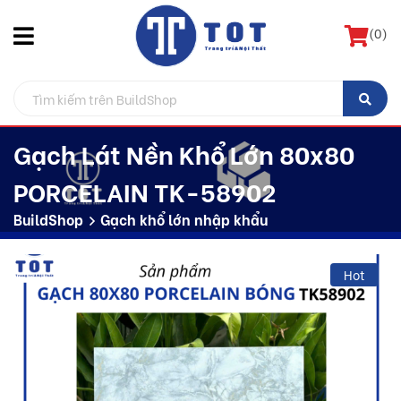
(
0
)
Gạch Lát Nền Khổ Lớn 80x80
PORCELAIN TK-58902
BuildShop
Gạch khổ lớn nhập khẩu
Hot