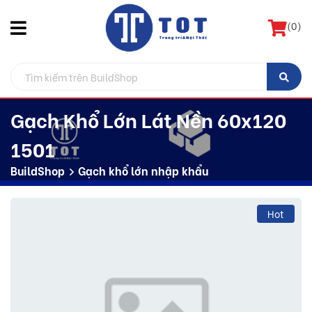
(
0
)
Gạch Khổ Lớn Lát Nền 60x120
1501
BuildShop
Gạch khổ lớn nhập khẩu
Hot