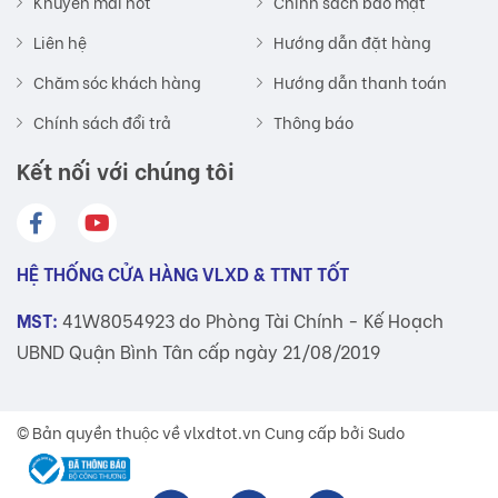
Khuyến mãi hot
Chính sách bảo mật
Liên hệ
Hướng dẫn đặt hàng
Chăm sóc khách hàng
Hướng dẫn thanh toán
Chính sách đổi trả
Thông báo
Kết nối với chúng tôi
HỆ THỐNG CỬA HÀNG VLXD & TTNT TỐT
MST:
41W8054923 do Phòng Tài Chính - Kế Hoạch
UBND Quận Bình Tân cấp ngày 21/08/2019
© Bản quyền thuộc về
vlxdtot.vn
Cung cấp bởi Sudo