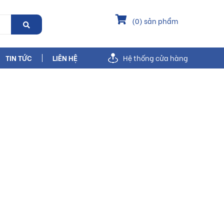
(
0
) sản phẩm
TIN TỨC
LIÊN HỆ
Hệ thống cửa hàng
BuildShop
Gạch khổ lớn nhập khẩu
n Khổ Lớn 80x80