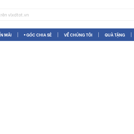
N MÃI
GÓC CHIA SẺ
VỀ CHÚNG TÔI
QUÀ TẶNG
80 PORCELAIN VG80706
Gạch Lát Nề
Hot