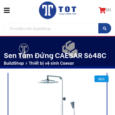
(
0
)
Sen Tắm Đứng CAESAR S648C
BuildShop
Thiết bị vệ sinh Caesar
Mới