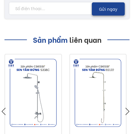
con người, có thể yêu cầu đổi mới, những sản phẩm khác
Gửi ngay
trong thời gian 1 năm nếu có vấn đề cũng có thể yêu cầu
đổi hàng.
Nhiều mẫu mã với các chức năng độc đáo sẽ có thêm
Sản phẩm
liên quan
nhiều sự lựa chọn tùy theo sở thích của khách hàng. Các
sản phẩm bồn cầu giúp cho không gian vệ sinh trở nên tươi
mới hơn, mang lại nguồn năng lượng, giúp cho cuộc sống
thêm phong phú có lợi cho sức khoẻ...
Lưu ý:
Hình ảnh quý khách đang xem có thể khác 2/10 so
với thực tế do công nghệ chụp hình và ánh sáng.
Đơn giá trên chưa bao gồm Vận chuyển và Khuyến
mãi.