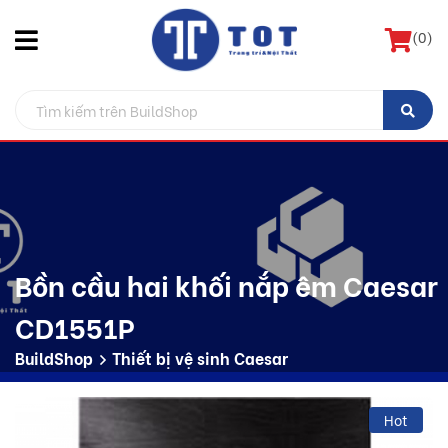
(
0
)
Bồn cầu hai khối nắp êm Caesar
CD1551P
BuildShop
Thiết bị vệ sinh Caesar
Hot