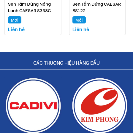
Buildshop cam kết:
Sen Tắm Đứng Nóng
Sen Tắm Đứng CAESAR
Lạnh CAESAR S338C
BS122
Bồn cầu Caesar mà Buildshop bán là sản phẩm
Mới
Mới
chính hãng.
Liên hệ
Liên hệ
Hoàn tiền nếu phát hiện hàng giả, hàng nhái.
Dịch vụ nhanh chóng, tiết kiệm thời gian và tiền bạc
cho khách hàng.
CÁC THƯƠNG HIỆU HÀNG ĐẦU