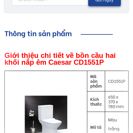
Thông tin sản phẩm
Giới thiệu chi tiết về bồn cầu hai
khối nắp êm Caesar CD1551P
Mã
sản
CD1551P
phẩm
650 x
Kích
370 x
thước
780 mm
Màu
Mô tả
trắng