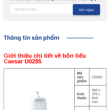
Gửi ngay
Thông tin sản phẩm
Giới thiệu chi tiết về bồn tiểu
Caesar U0285
Mã
sản
U0285
phẩm
400 x
Kích
375 x
thước
865
mm