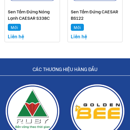
mãi.
Sen Tắm Đứng Nóng
Sen Tắm Đứng CAESAR
Buildshop cam kết:
Lạnh CAESAR S338C
BS122
Mới
Mới
Bồn tiểu Caesar mà Buildshop bán là sản phẩm
chính hãng.
Liên hệ
Liên hệ
Hoàn tiền nếu phát hiện hàng giả, hàng nhái.
Dịch vụ nhanh chóng, tiết kiệm thời gian và tiền bạc
cho khách hàng.
CÁC THƯƠNG HIỆU HÀNG ĐẦU