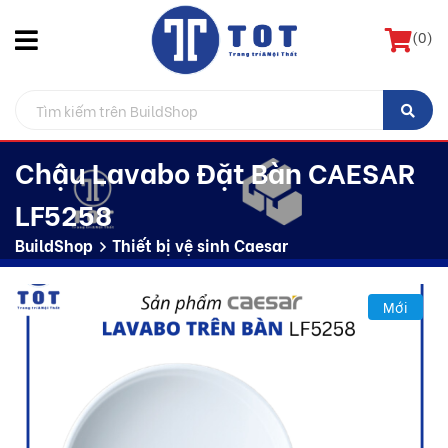
(
0
)
Chậu Lavabo Đặt Bàn CAESAR
LF5258
BuildShop
Thiết bị vệ sinh Caesar
Mới