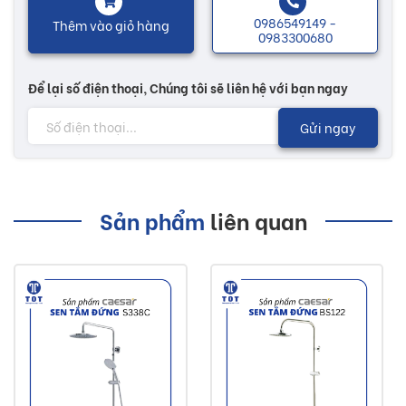
0986549149 -
Thêm vào giỏ hàng
trong thời gian 1 năm nếu có vấn đề cũng có thể yêu cầu
0983300680
đổi hàng.
Để lại số điện thoại, Chúng tôi sẽ liên hệ với bạn ngay
Nhiều mẫu mã với các chức năng độc đáo sẽ có thêm
nhiều sự lựa chọn tùy theo sở thích của khách hàng. Các
Gửi ngay
sản phẩm chậu rửa giúp cho không gian vệ sinh trở nên tươi
mới hơn, mang lại nguồn năng lượng, giúp cho cuộc sống
thêm phong phú có lợi cho sức khoẻ...
Sản phẩm
liên quan
Lưu ý:
Hình ảnh quý khách đang xem có thể khác 2/10 so
với thực tế do công nghệ chụp hình và ánh sáng.
Đơn giá trên chưa bao gồm Vận chuyển và Khuyến
mãi.