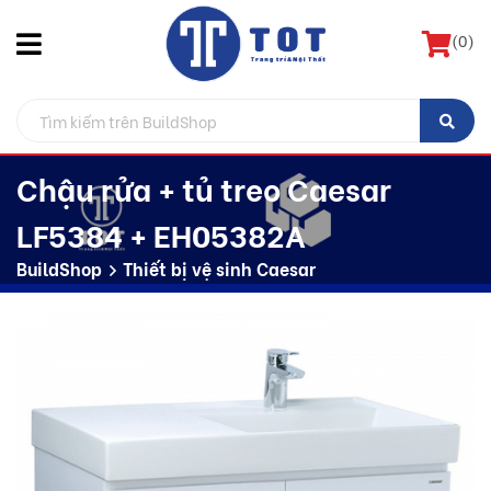
(
0
)
Chậu rửa + tủ treo Caesar
LF5384 + EH05382A
BuildShop
Thiết bị vệ sinh Caesar