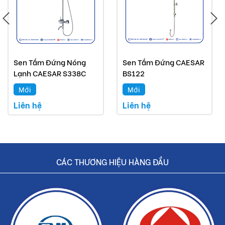
Buildshop cam kết:
Chậu rửa Caesar mà Buildshop bán là sản phẩm
chính hãng.
Hoàn tiền nếu phát hiện hàng giả, hàng nhái.
Sen Tắm Đứng Nóng
Sen Tắm Đứng CAESAR
Lạnh CAESAR S338C
BS122
Dịch vụ nhanh chóng, tiết kiệm thời gian và tiền bạc
cho khách hàng.
Mới
Mới
Liên hệ
Liên hệ
CÁC THƯƠNG HIỆU HÀNG ĐẦU