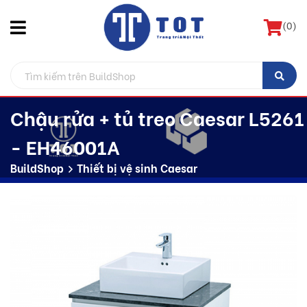
(
0
)
Chậu rửa + tủ treo Caesar L5261
- EH46001A
BuildShop
Thiết bị vệ sinh Caesar