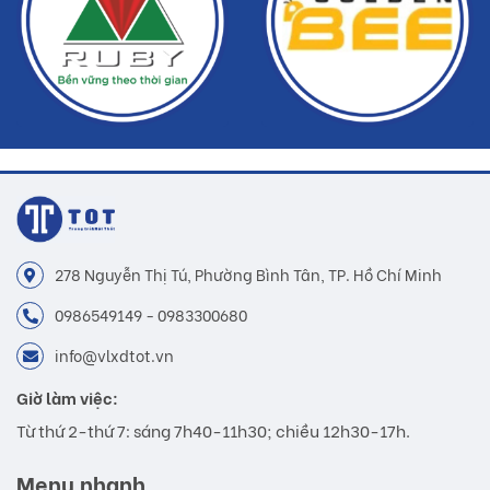
278 Nguyễn Thị Tú, Phường Bình Tân, TP. Hồ Chí Minh
0986549149 - 0983300680
info@vlxdtot.vn
Giờ làm việc:
Từ thứ 2-thứ 7: sáng 7h40-11h30; chiều 12h30-17h.
Menu nhanh