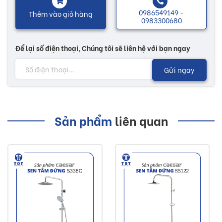
0986549149 -
Thêm vào giỏ hàng
trong thời gian 1 năm nếu có vấn đề cũng có thể yêu cầu
0983300680
đổi hàng.
Để lại số điện thoại, Chúng tôi sẽ liên hệ với bạn ngay
Nhiều mẫu mã với các chức năng độc đáo sẽ có thêm
nhiều sự lựa chọn tùy theo sở thích của khách hàng. Các
Gửi ngay
sản phẩm chậu rửa giúp cho không gian vệ sinh trở nên tươi
mới hơn, mang lại nguồn năng lượng, giúp cho cuộc sống
thêm phong phú có lợi cho sức khoẻ...
Sản phẩm
liên quan
Lưu ý:
Hình ảnh quý khách đang xem có thể khác 2/10 so
với thực tế do công nghệ chụp hình và ánh sáng.
Đơn giá trên chưa bao gồm Vận chuyển và Khuyến
mãi.