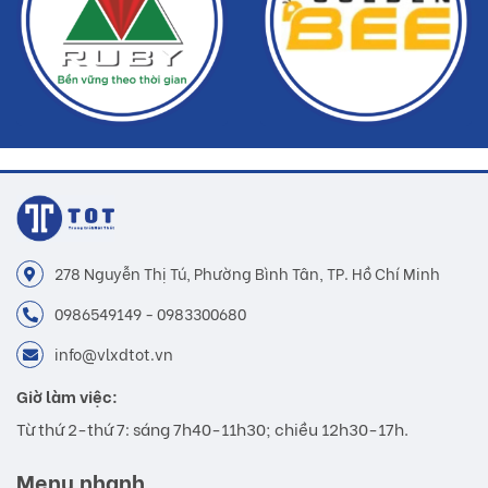
278 Nguyễn Thị Tú, Phường Bình Tân, TP. Hồ Chí Minh
0986549149 - 0983300680
info@vlxdtot.vn
Giờ làm việc:
Từ thứ 2-thứ 7: sáng 7h40-11h30; chiều 12h30-17h.
Menu nhanh