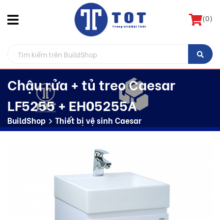
(
0
)
Chậu rửa + tủ treo Caesar
LF5255 + EH05255A
BuildShop
Thiết bị vệ sinh Caesar