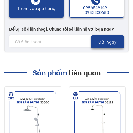
0986549149 -
Thêm vào giỏ hàng
trong thời gian 1 năm nếu có vấn đề cũng có thể yêu cầu
0983300680
đổi hàng.
Để lại số điện thoại, Chúng tôi sẽ liên hệ với bạn ngay
Nhiều mẫu mã với các chức năng độc đáo sẽ có thêm
nhiều sự lựa chọn tùy theo sở thích của khách hàng. Các
Gửi ngay
sản phẩm chậu rửa giúp cho không gian vệ sinh trở nên tươi
mới hơn, mang lại nguồn năng lượng, giúp cho cuộc sống
thêm phong phú có lợi cho sức khoẻ...
Sản phẩm
liên quan
Lưu ý:
Hình ảnh quý khách đang xem có thể khác 2/10 so
với thực tế do công nghệ chụp hình và ánh sáng.
Đơn giá trên chưa bao gồm Vận chuyển và Khuyến
mãi.