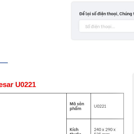
Để lại số điện thoại, Chúng 
aesar U0221
Mã sản
U0221
phẩm
Kích
240 x 290 x
thước
535 mm