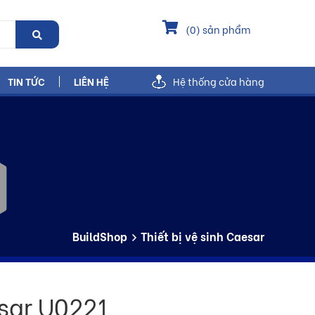
(
0
) sản phẩm
TIN TỨC
LIÊN HỆ
Hệ thống cửa hàng
BuildShop
Thiết bị vệ sinh Caesar
sar U0221