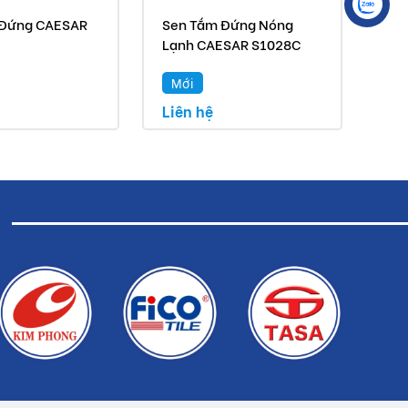
 Đứng CAESAR
Sen Tắm Đứng Nóng
Se
Lạnh CAESAR S1028C
S3
Mới
M
Liên hệ
Liê