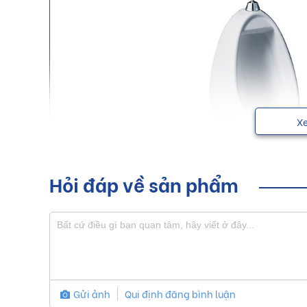
X
Hỏi đáp về sản phẩm
Bồn tiểu Caesar giúp tạo nên một phong cách độc đáo,
được các mong muốn của khách hàng.
Sơ lược về sản phẩm bồn tiểu C
Gửi ảnh
Qui định đăng bình luận