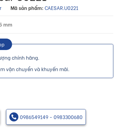
r
Mã sản phẩm:
CAESAR.U0221
35 mm
op
ượng chính hãng.
ồm vận chuyển và khuyến mãi.
0986549149 - 0983300680