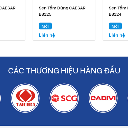
 CAESAR
Sen Tắm Đứng CAESAR
Sen Tắm
BS125
BS124
Mới
Mới
 so với thực tế do công nghệ chụp hình và ánh sáng.
Liên hệ
Liên hệ
yến mãi.
CÁC THƯƠNG HIỆU HÀNG ĐẦU
m chính hãng.
ền bạc cho khách hàng.