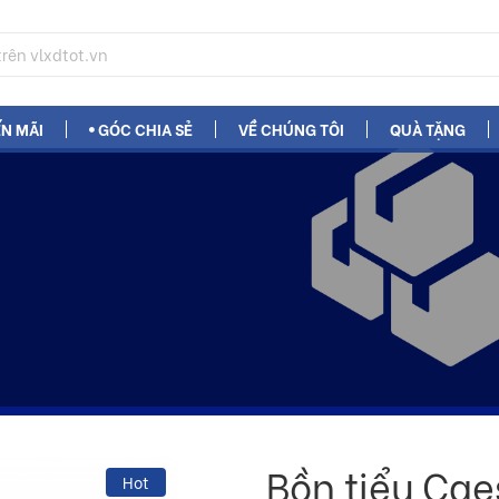
N MÃI
GÓC CHIA SẺ
VỀ CHÚNG TÔI
QUÀ TẶNG
Bồn tiểu Cae
Hot