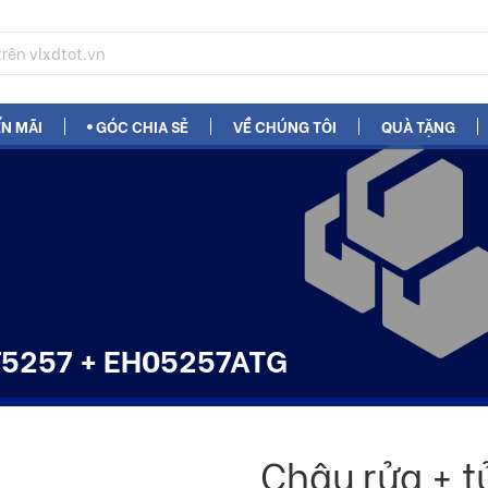
N MÃI
GÓC CHIA SẺ
VỀ CHÚNG TÔI
QUÀ TẶNG
LF5257 + EH05257ATG
Chậu rửa + t