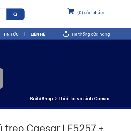
(
0
) sản phẩm
TIN TỨC
LIÊN HỆ
Hệ thống cửa hàng
BuildShop
Thiết bị vệ sinh Caesar
ủ treo Caesar LF5257 +