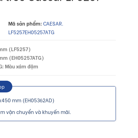
Mã sản phẩm:
CAESAR.
LF5257EH05257ATG
 mm (LF5257)
 mm (EH05257ATG)
TG: Màu xám đậm
op
5x450 mm (EH05362AD)
ồm vận chuyển và khuyến mãi.