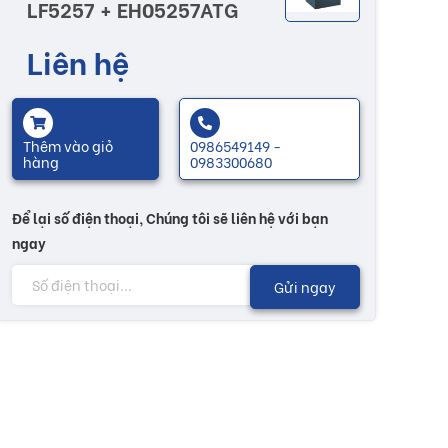
LF5257 + EH05257ATG
Liên hệ
Thêm vào giỏ
0986549149 -
hàng
0983300680
Để lại số điện thoại, Chúng tôi sẽ liên hệ với bạn
ngay
Gửi ngay