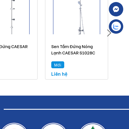
 Đứng CAESAR
Sen Tắm Đứng Nóng
Se
Lạnh CAESAR S1028C
S3
Mới
M
Liên hệ
Liê