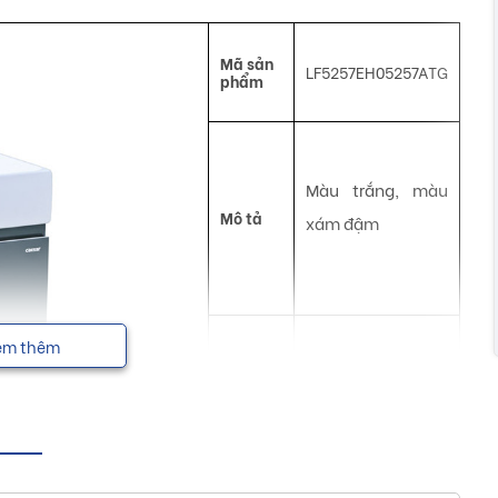
Mã sản
LF5257EH05257ATG
phẩm
Màu trắng, màu
Mô tả
xám đậm
em thêm
Công
Chậu rửa
dụng
NSX
Caesar