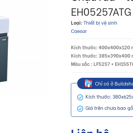
EH05257ATG
Loại:
Thiết bị vệ sinh
Caesar
Kích thước: 400x400x120
Kích thước: 385x390x400
Màu sắc : LF5257 + EH155
Chỉ có ở Buildsh
Kích thước: 380x62
Giá trên chưa bao g
Liên hệ