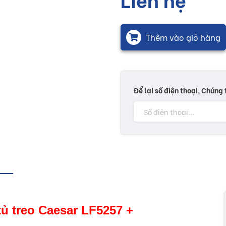
Thêm vào giỏ hàng
Để lại số điện thoại, Chúng 
 tủ treo Caesar LF5257 +