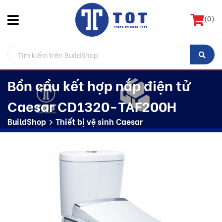
(
0
)
Bồn cầu kết hợp nắp điện tử
Caesar CD1320-TAF200H
BuildShop
Thiết bị vệ sinh Caesar