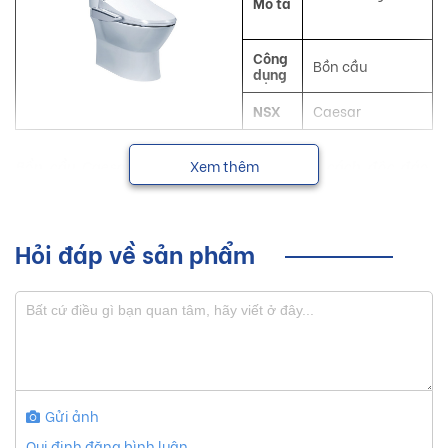
Mô tả
Công
Bồn cầu
dụng
NSX
Caesar
Bồn cầu Caesar giúp tạo nên một phong cách độc đáo,
Xem thêm
phong phú, thoải mái với các thiết bị sứ vệ sinh, đáp ứng
được các mong muốn của khách hàng.
Hỏi đáp về sản phẩm
Sơ lược về sản phẩm bồn cầu
Caesar
Hiện nay, thị trường trong nước xuất hiện nhiều sản phẩm
bồn cầu với nhiều hãng sản xuất. Được thành lập từ năm
1985, Caesar luôn hoạt động với phương châm "Chất lượng
Gửi ảnh
sản phẩm và chất lượng phục vụ là trên hết" .
Qui định đăng bình luận