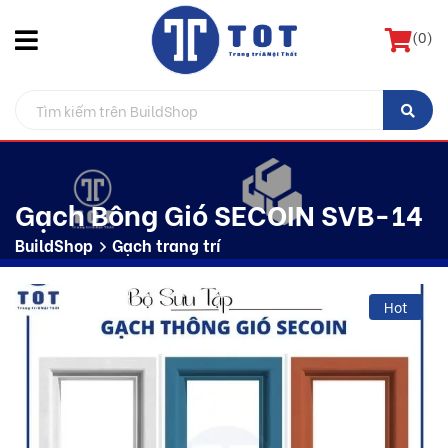
(
0
)
Gạch Bông Gió SECOIN SVB-14
BuildShop
Gạch trang trí
Hot