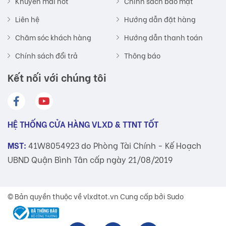
Khuyến mãi hot
Chính sách bảo mật
Liên hệ
Hướng dẫn đặt hàng
Chăm sóc khách hàng
Hướng dẫn thanh toán
Chính sách đổi trả
Thông báo
Kết nối với chúng tôi
HỆ THỐNG CỬA HÀNG VLXD & TTNT TỐT
MST:
41W8054923 do Phòng Tài Chính - Kế Hoạch
UBND Quận Bình Tân cấp ngày 21/08/2019
© Bản quyền thuộc về
vlxdtot.vn
Cung cấp bởi Sudo