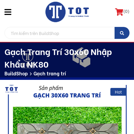
(
0
)
Gạch Trang Trí 30x60 Nhập
Khẩu NK80
BuildShop
Gạch trang trí
Hot