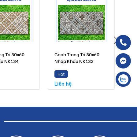
g Trí 30x60
Gạch Trang Trí 30x60
Gạc
ẩu NK134
Nhập Khẩu NK133
Nh
Hot
H
Liên hệ
Liê