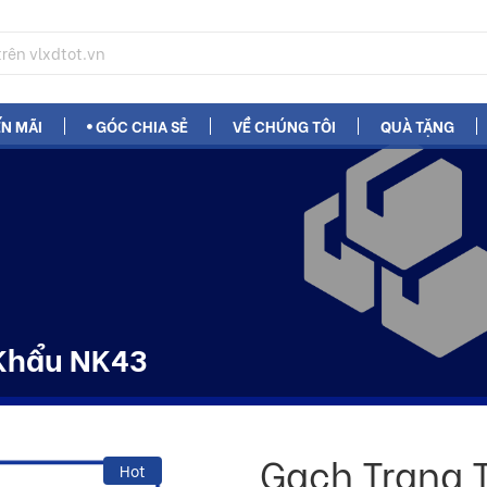
N MÃI
GÓC CHIA SẺ
VỀ CHÚNG TÔI
QUÀ TẶNG
 Khẩu NK43
Gạch Trang 
Hot