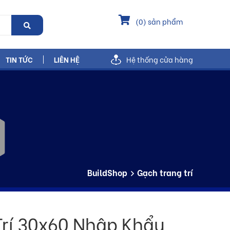
(
0
) sản phẩm
TIN TỨC
LIÊN HỆ
Hệ thống cửa hàng
BuildShop
Gạch trang trí
Trí 30x60 Nhập Khẩu