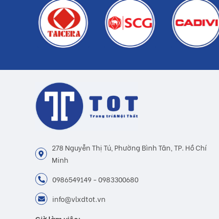
278 Nguyễn Thị Tú, Phường Bình Tân, TP. Hồ Chí
Minh
0986549149 - 0983300680
info@vlxdtot.vn
Giờ làm việc: