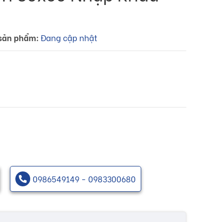
sản phẩm:
Đang cập nhật
0986549149 - 0983300680