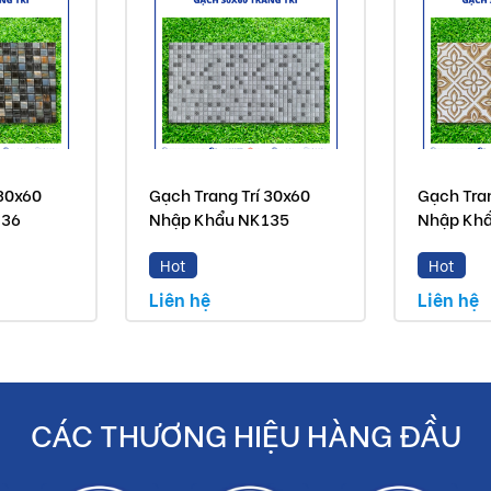
 30x60
Gạch Trang Trí 30x60
Gạch Tran
136
Nhập Khẩu NK135
Nhập Kh
Hot
Hot
Liên hệ
Liên hệ
CÁC THƯƠNG HIỆU HÀNG ĐẦU