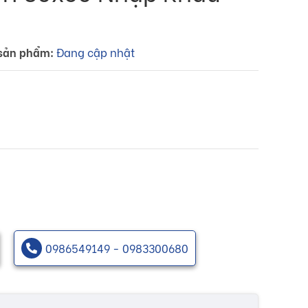
sản phẩm:
Đang cập nhật
0986549149 - 0983300680