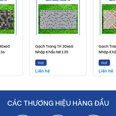
 30x60
Gạch Trang Trí 30x60
Gạch Tran
136
Nhập Khẩu NK135
Nhập Kh
Hot
Hot
Liên hệ
Liên hệ
CÁC THƯƠNG HIỆU HÀNG ĐẦU