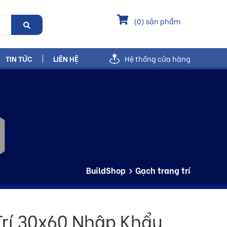
(
0
) sản phẩm
TIN TỨC
LIÊN HỆ
Hệ thống cửa hàng
BuildShop
Gạch trang trí
Trí 30x60 Nhập Khẩu