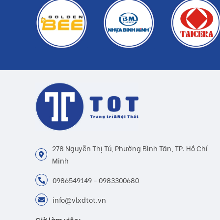
278 Nguyễn Thị Tú, Phường Bình Tân, TP. Hồ Chí
Minh
0986549149 - 0983300680
info@vlxdtot.vn
Giờ làm việc: