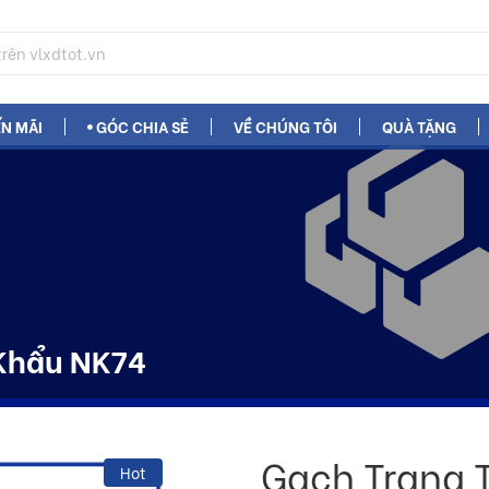
N MÃI
GÓC CHIA SẺ
VỀ CHÚNG TÔI
QUÀ TẶNG
 Khẩu NK74
Gạch Trang 
Hot