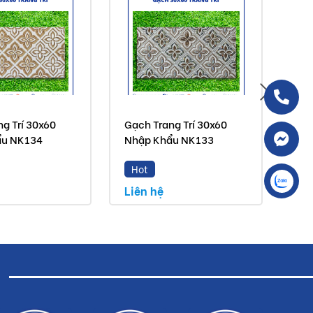
g Trí 30x60
Gạch Trang Trí 30x60
Gạc
ẩu NK134
Nhập Khẩu NK133
Nh
Hot
H
Liên hệ
Liê