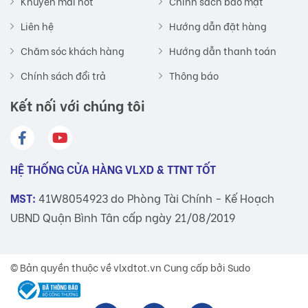
Khuyến mãi hot
Chính sách bảo mật
Liên hệ
Hướng dẫn đặt hàng
Chăm sóc khách hàng
Hướng dẫn thanh toán
Chính sách đổi trả
Thông báo
Kết nối với chúng tôi
HỆ THỐNG CỬA HÀNG VLXD & TTNT TỐT
MST:
41W8054923 do Phòng Tài Chính - Kế Hoạch
UBND Quận Bình Tân cấp ngày 21/08/2019
© Bản quyền thuộc về
vlxdtot.vn
Cung cấp bởi Sudo