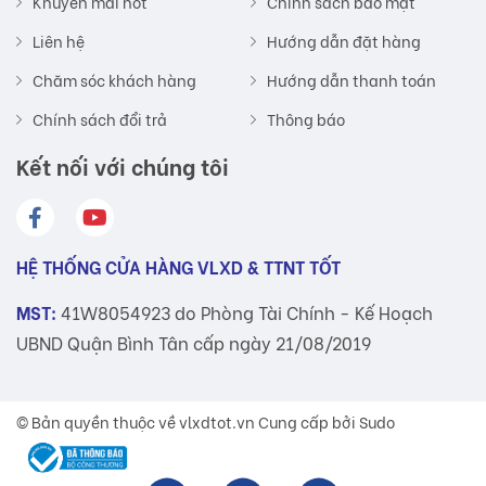
Khuyến mãi hot
Chính sách bảo mật
Liên hệ
Hướng dẫn đặt hàng
Chăm sóc khách hàng
Hướng dẫn thanh toán
Chính sách đổi trả
Thông báo
Kết nối với chúng tôi
HỆ THỐNG CỬA HÀNG VLXD & TTNT TỐT
MST:
41W8054923 do Phòng Tài Chính - Kế Hoạch
UBND Quận Bình Tân cấp ngày 21/08/2019
© Bản quyền thuộc về
vlxdtot.vn
Cung cấp bởi Sudo