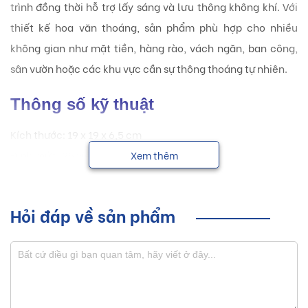
trình đồng thời hỗ trợ lấy sáng và lưu thông không khí. Với
thiết kế hoa văn thoáng, sản phẩm phù hợp cho nhiều
không gian như mặt tiền, hàng rào, vách ngăn, ban công,
sân vườn hoặc các khu vực cần sự thông thoáng tự nhiên.
Thông số kỹ thuật
Kích thước: 19 x 19 x 6,5 cm
Định mức: 25 viên / 1m²
Xem thêm
Đóng gói: 4 viên / 1 thùng
Loại gạch: Gạch bông gió, gạch thông gió trang trí
Hỏi đáp về sản phẩm
Đặc điểm nổi bật
Thiết kế trang trí nổi bật
Gạch bông gió SECOIN SVB-01 có thiết kế hoa văn đối