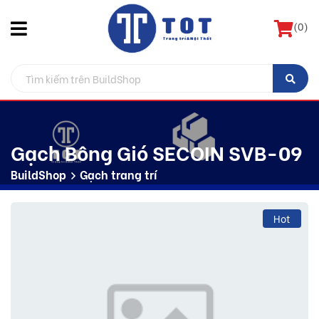
(
0
)
Gạch Bông Gió SECOIN SVB-09
BuildShop
Gạch trang trí
Hot