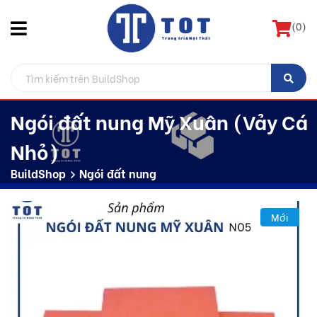
(
0
)
Ngói đất nung Mỹ Xuân (Vảy Cá
Nhỏ)
BuildShop
Ngói đất nung
Mới