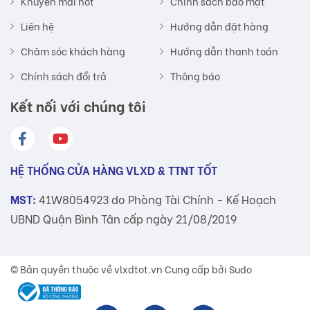
Khuyến mãi hot
Chính sách bảo mật
Liên hệ
Hướng dẫn đặt hàng
Chăm sóc khách hàng
Hướng dẫn thanh toán
Chính sách đổi trả
Thông báo
Kết nối với chúng tôi
HỆ THỐNG CỬA HÀNG VLXD & TTNT TỐT
MST:
41W8054923 do Phòng Tài Chính - Kế Hoạch
UBND Quận Bình Tân cấp ngày 21/08/2019
© Bản quyền thuộc về
vlxdtot.vn
Cung cấp bởi Sudo