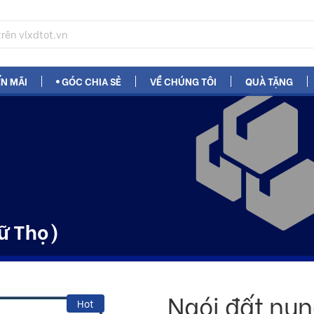
N MÃI
GÓC CHIA SẺ
VỀ CHÚNG TÔI
QUÀ TẶNG
ữ Thọ)
Ngói đất nu
Hot