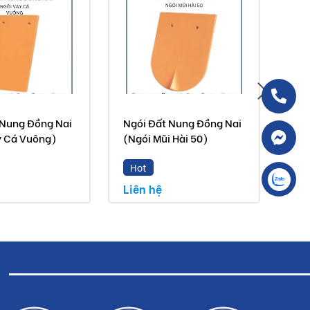
 Nung Đồng Nai
Ngói Đất Nung Đồng Nai
Ngó
y Cá Vuông)
(Ngói Mũi Hài 50)
(Ng
Hot
H
Liên hệ
Liê