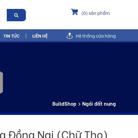
(
0
) sản phẩm
TIN TỨC
LIÊN HỆ
Hệ thống cửa hàng
BuildShop
Ngói đất nung
ng Đồng Nai (Chữ Thọ)