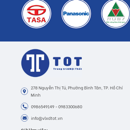
278 Nguyễn Thị Tú, Phường Bình Tân, TP. Hồ Chí
Minh
0986549149 - 0983300680
info@vlxdtot.vn
Giờ làm việc: