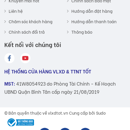
Khuyến mãi hot
Chính sách bảo mật
Liên hệ
Hướng dẫn đặt hàng
Chăm sóc khách hàng
Hướng dẫn thanh toán
Chính sách đổi trả
Thông báo
Kết nối với chúng tôi
HỆ THỐNG CỬA HÀNG VLXD & TTNT TỐT
MST:
41W8054923 do Phòng Tài Chính - Kế Hoạch
UBND Quận Bình Tân cấp ngày 21/08/2019
© Bản quyền thuộc về
vlxdtot.vn
Cung cấp bởi Sudo