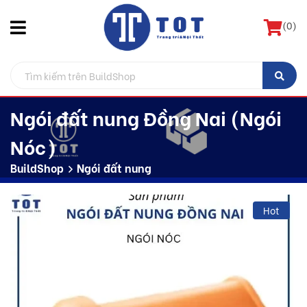
(
0
)
Ngói đất nung Đồng Nai (Ngói
Nóc)
BuildShop
Ngói đất nung
Hot