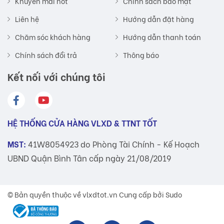
Khuyến mãi hot
Chính sách bảo mật
Liên hệ
Hướng dẫn đặt hàng
Chăm sóc khách hàng
Hướng dẫn thanh toán
Chính sách đổi trả
Thông báo
Kết nối với chúng tôi
HỆ THỐNG CỬA HÀNG VLXD & TTNT TỐT
MST:
41W8054923 do Phòng Tài Chính - Kế Hoạch
UBND Quận Bình Tân cấp ngày 21/08/2019
© Bản quyền thuộc về
vlxdtot.vn
Cung cấp bởi Sudo