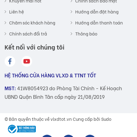
Khuyến mãi hot
Chính sách bảo mật
Liên hệ
Hướng dẫn đặt hàng
Chăm sóc khách hàng
Hướng dẫn thanh toán
Chính sách đổi trả
Thông báo
Kết nối với chúng tôi
HỆ THỐNG CỬA HÀNG VLXD & TTNT TỐT
MST:
41W8054923 do Phòng Tài Chính - Kế Hoạch
UBND Quận Bình Tân cấp ngày 21/08/2019
© Bản quyền thuộc về
vlxdtot.vn
Cung cấp bởi Sudo