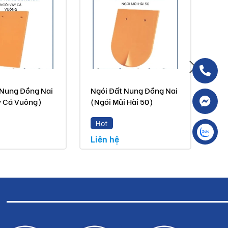
 Nung Đồng Nai
Ngói Đất Nung Đồng Nai
Ngó
y Cá Vuông)
(Ngói Mũi Hài 50)
(Ng
Hot
H
Liên hệ
Liê