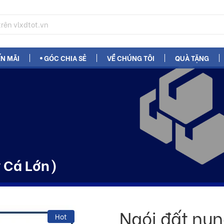
N MÃI
GÓC CHIA SẺ
VỀ CHÚNG TÔI
QUÀ TẶNG
 Cá Lớn)
Ngói đất nu
Hot