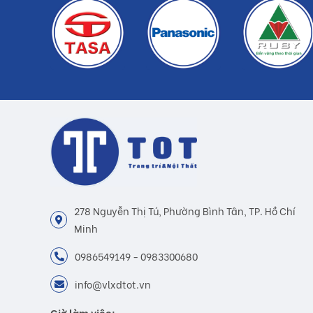
278 Nguyễn Thị Tú, Phường Bình Tân, TP. Hồ Chí
Minh
0986549149 - 0983300680
info@vlxdtot.vn
Giờ làm việc: