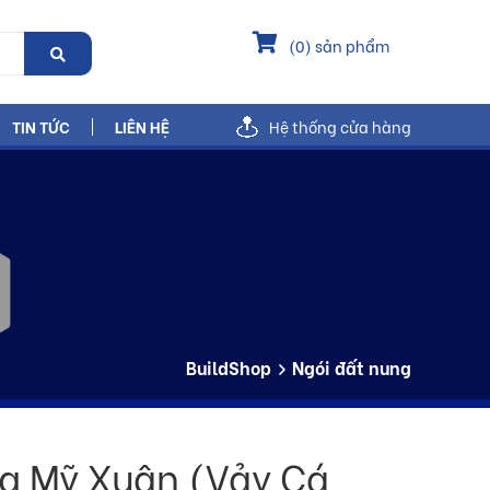
(
0
) sản phẩm
TIN TỨC
LIÊN HỆ
Hệ thống cửa hàng
BuildShop
Ngói đất nung
ng Mỹ Xuân (Vảy Cá