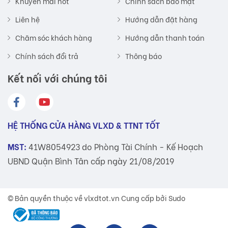
Khuyến mãi hot
Chính sách bảo mật
Liên hệ
Hướng dẫn đặt hàng
Chăm sóc khách hàng
Hướng dẫn thanh toán
Chính sách đổi trả
Thông báo
Kết nối với chúng tôi
HỆ THỐNG CỬA HÀNG VLXD & TTNT TỐT
MST:
41W8054923 do Phòng Tài Chính - Kế Hoạch
UBND Quận Bình Tân cấp ngày 21/08/2019
© Bản quyền thuộc về
vlxdtot.vn
Cung cấp bởi Sudo