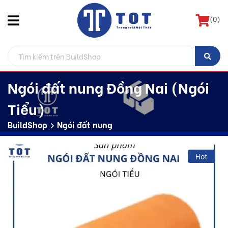
(
0
)
Ngói đất nung Đồng Nai (Ngói
Tiểu)
BuildShop
Ngói đất nung
Hot