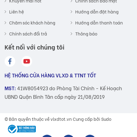
Khuyến mãi hot
Chính sách bảo mật
Liên hệ
Hướng dẫn đặt hàng
Chăm sóc khách hàng
Hướng dẫn thanh toán
Chính sách đổi trả
Thông báo
Kết nối với chúng tôi
HỆ THỐNG CỬA HÀNG VLXD & TTNT TỐT
MST:
41W8054923 do Phòng Tài Chính - Kế Hoạch
UBND Quận Bình Tân cấp ngày 21/08/2019
© Bản quyền thuộc về
vlxdtot.vn
Cung cấp bởi Sudo