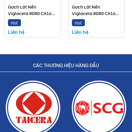
Gạch Lát Nền
Gạch Lát Nền
Viglacera 8080 CA16
Viglacera 8080 CA16
GP8803
GP8802
Hot
Hot
Liên hệ
Liên hệ
CÁC THƯƠNG HIỆU HÀNG ĐẦU