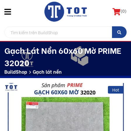
(
0
)
Gạch Lát Nền 60x60 Mờ PRIME
32020
BuildShop
Gạch lát nền
Hot