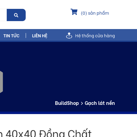
(
0
) sản phẩm
TIN TỨC
LIÊN HỆ
Hệ thống cửa hàng
BuildShop
Gạch lát nền
n 40x40 Đồng Chất