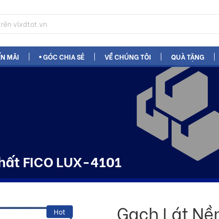
N MÃI
GÓC CHIA SẺ
VỀ CHÚNG TÔI
QUÀ TẶNG
hất FICO LUX-4101
Gạch Lát Nề
Hot