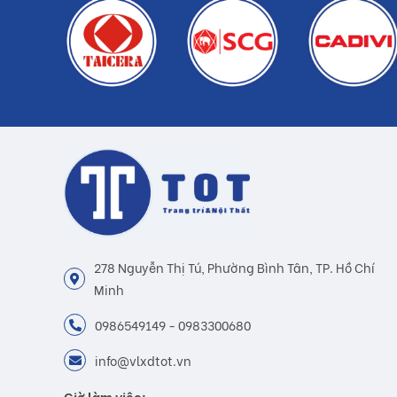
278 Nguyễn Thị Tú, Phường Bình Tân, TP. Hồ Chí
Minh
0986549149 - 0983300680
info@vlxdtot.vn
Giờ làm việc: