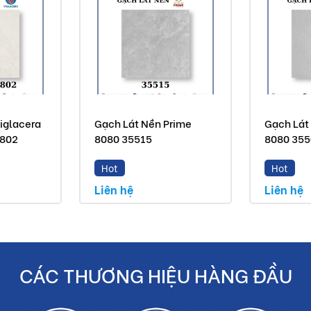
iglacera
Gạch Lát Nền Prime
Gạch Lát
8802
8080 35515
8080 35
Hot
Hot
Liên hệ
Liên hệ
CÁC THƯƠNG HIỆU HÀNG ĐẦU