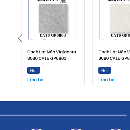
Gạch Lát Nền Viglacera
Gạch Lát Nền V
8080 CA16 GP8803
8080 CA16 GP
Hot
Hot
Liên hệ
Liên hệ