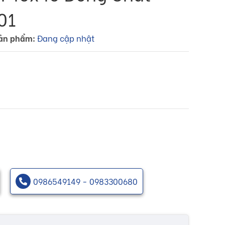
01
ản phẩm:
Đang cập nhật
0986549149 - 0983300680