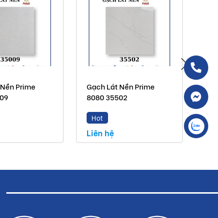
 Nền Prime
Gạch Lát Nền Prime
Gạc
509
8080 35502
80
Hot
H
Liên hệ
Liê