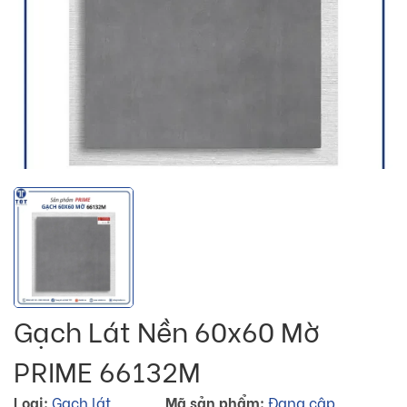
Gạch Lát Nền 60x60 Mờ
PRIME 66132M
Loại:
Gạch lát
Mã sản phẩm:
Đang cập