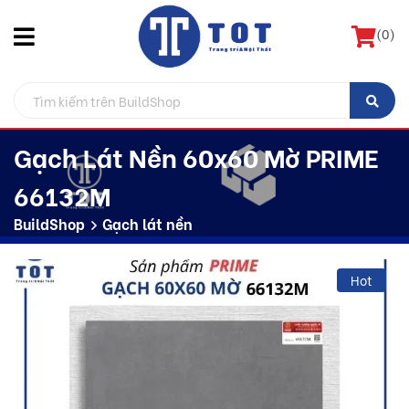
(
0
)
Gạch Lát Nền 60x60 Mờ PRIME
66132M
BuildShop
Gạch lát nền
Hot