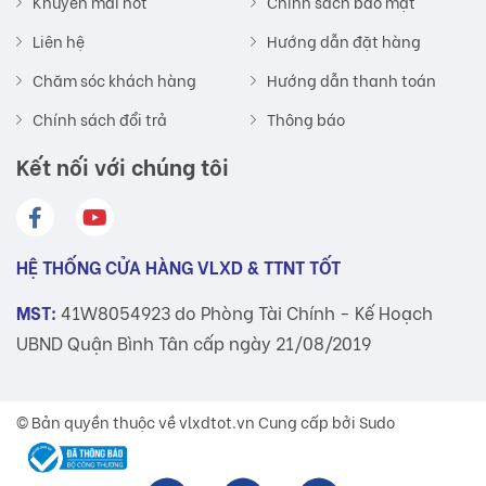
Khuyến mãi hot
Chính sách bảo mật
Liên hệ
Hướng dẫn đặt hàng
Chăm sóc khách hàng
Hướng dẫn thanh toán
Chính sách đổi trả
Thông báo
Kết nối với chúng tôi
HỆ THỐNG CỬA HÀNG VLXD & TTNT TỐT
MST:
41W8054923 do Phòng Tài Chính - Kế Hoạch
UBND Quận Bình Tân cấp ngày 21/08/2019
© Bản quyền thuộc về
vlxdtot.vn
Cung cấp bởi Sudo