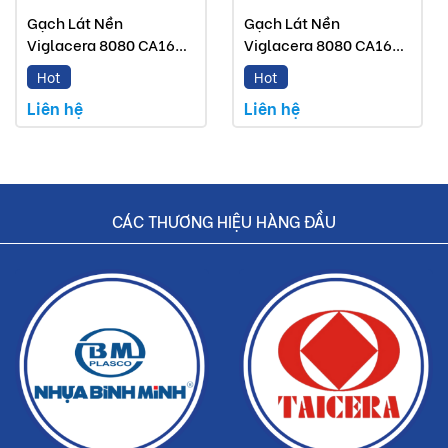
Gạch Lát Nền
Gạch Lát Nền
Viglacera 8080 CA16
Viglacera 8080 CA16
GP8803
GP8802
Hot
Hot
Liên hệ
Liên hệ
CÁC THƯƠNG HIỆU HÀNG ĐẦU