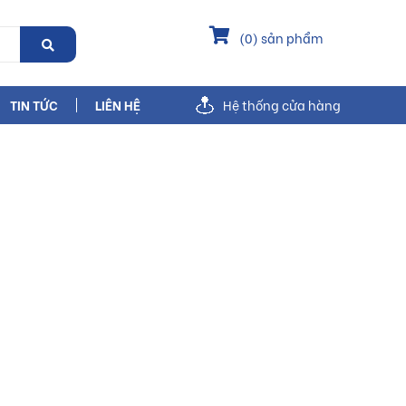
(
0
) sản phẩm
TIN TỨC
LIÊN HỆ
Hệ thống cửa hàng
BuildShop
Gạch lát nền
n 60x60 Mờ PRIME