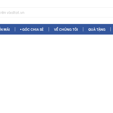
N MÃI
GÓC CHIA SẺ
VỀ CHÚNG TÔI
QUÀ TẶNG
IME 66126M
Gạch Lát Nề
Hot