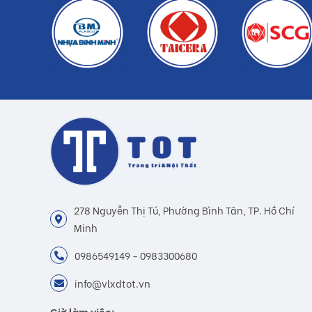
278 Nguyễn Thị Tú, Phường Bình Tân, TP. Hồ Chí
Minh
0986549149 - 0983300680
info@vlxdtot.vn
Giờ làm việc: