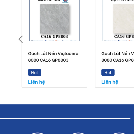
Gạch Lát Nền Viglacera
Gạch Lát Nền V
8080 CA16 GP8803
8080 CA16 GP
Hot
Hot
Liên hệ
Liên hệ