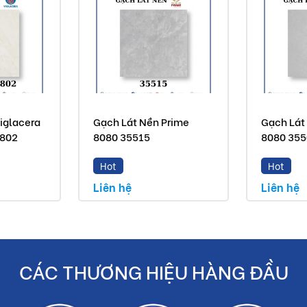
iglacera
Gạch Lát Nền Prime
Gạch Lát
8802
8080 35515
8080 35
Hot
Hot
Liên hệ
Liên hệ
CÁC THƯƠNG HIỆU HÀNG ĐẦU