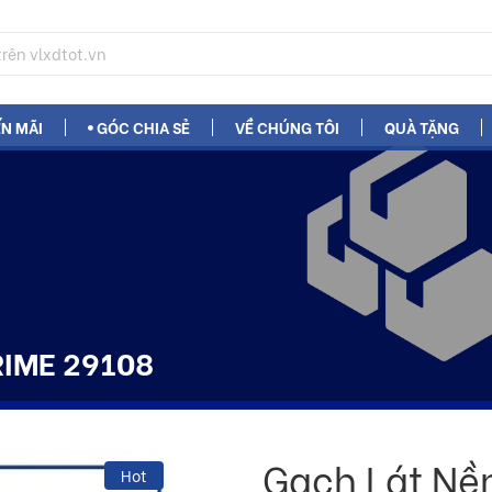
N MÃI
GÓC CHIA SẺ
VỀ CHÚNG TÔI
QUÀ TẶNG
RIME 29108
Gạch Lát Nề
Hot