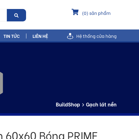
(
0
) sản phẩm
TIN TỨC
LIÊN HỆ
Hệ thống cửa hàng
BuildShop
Gạch lát nền
n 60x60 Bóng PRIME