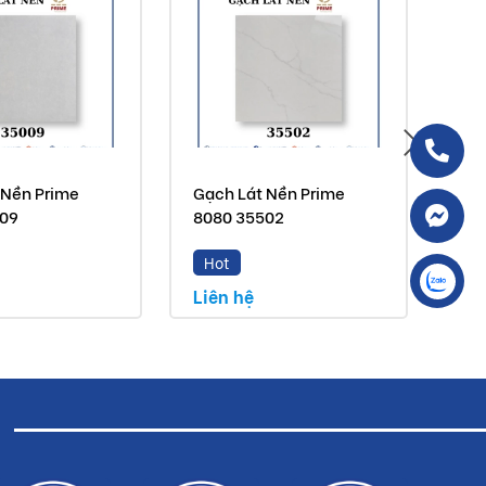
 Nền Prime
Gạch Lát Nền Prime
Gạc
509
8080 35502
80
Hot
H
Liên hệ
Liê