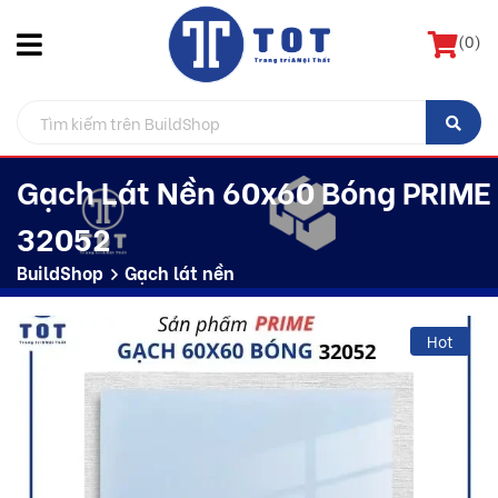
(
0
)
Gạch Lát Nền 60x60 Bóng PRIME
32052
BuildShop
Gạch lát nền
Hot