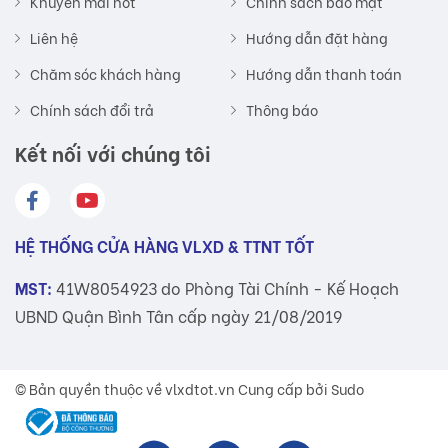
Khuyến mãi hot
Chính sách bảo mật
Liên hệ
Hướng dẫn đặt hàng
Chăm sóc khách hàng
Hướng dẫn thanh toán
Chính sách đổi trả
Thông báo
Kết nối với chúng tôi
HỆ THỐNG CỬA HÀNG VLXD & TTNT TỐT
MST:
41W8054923 do Phòng Tài Chính - Kế Hoạch
UBND Quận Bình Tân cấp ngày 21/08/2019
© Bản quyền thuộc về
vlxdtot.vn
Cung cấp bởi Sudo