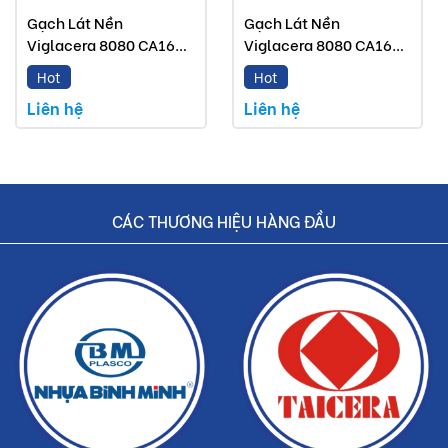
Gạch Lát Nền
Gạch Lát Nền
Viglacera 8080 CA16
Viglacera 8080 CA16
GP8803
GP8802
Hot
Hot
Liên hệ
Liên hệ
CÁC THƯƠNG HIỆU HÀNG ĐẦU