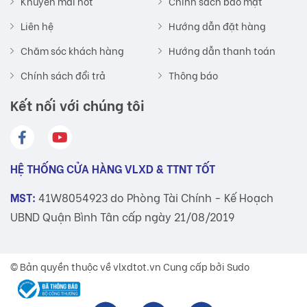
Khuyến mãi hot
Chính sách bảo mật
Liên hệ
Hướng dẫn đặt hàng
Chăm sóc khách hàng
Hướng dẫn thanh toán
Chính sách đổi trả
Thông báo
Kết nối với chúng tôi
HỆ THỐNG CỬA HÀNG VLXD & TTNT TỐT
MST:
41W8054923 do Phòng Tài Chính - Kế Hoạch
UBND Quận Bình Tân cấp ngày 21/08/2019
© Bản quyền thuộc về
vlxdtot.vn
Cung cấp bởi Sudo