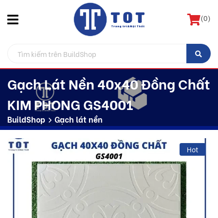
(
0
)
Gạch Lát Nền 40x40 Đồng Chất
KIM PHONG GS4001
BuildShop
Gạch lát nền
Hot