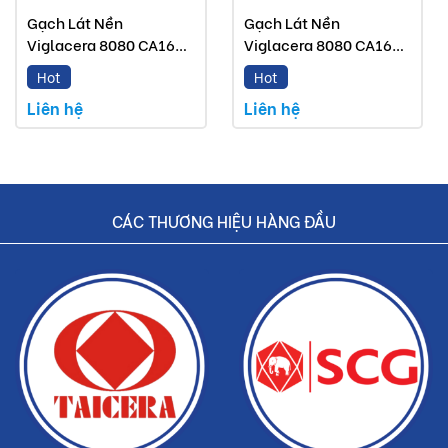
Gạch Lát Nền
Gạch Lát Nền
Viglacera 8080 CA16
Viglacera 8080 CA16
GP8803
GP8802
Hot
Hot
Liên hệ
Liên hệ
CÁC THƯƠNG HIỆU HÀNG ĐẦU