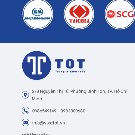
278 Nguyễn Thị Tú, Phường Bình Tân, TP. Hồ Chí
Minh
0986549149 - 0983300680
info@vlxdtot.vn
Giờ làm việc: