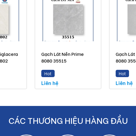
iglacera
Gạch Lát Nền Prime
Gạch Lát
8802
8080 35515
8080 35
Hot
Hot
Liên hệ
Liên hệ
CÁC THƯƠNG HIỆU HÀNG ĐẦU