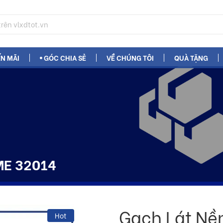
N MÃI
GÓC CHIA SẺ
VỀ CHÚNG TÔI
QUÀ TẶNG
ME 32014
Gạch Lát Nề
Hot