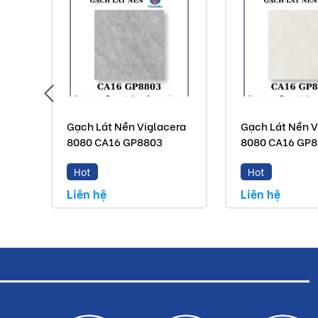
Gạch Lát Nền Viglacera
Gạch Lát Nền V
8080 CA16 GP8803
8080 CA16 GP
Hot
Hot
Liên hệ
Liên hệ