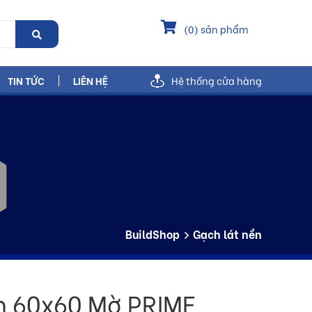
(
0
) sản phẩm
TIN TỨC
LIÊN HỆ
Hệ thống cửa hàng
BuildShop
Gạch lát nền
n 60x60 Mờ PRIME