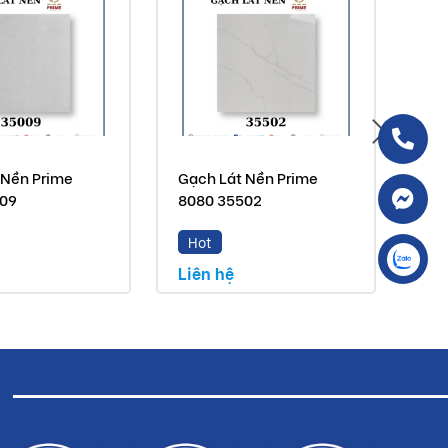
 Nền Prime
Gạch Lát Nền Prime
Gạc
509
8080 35502
80
Hot
H
Liên hệ
Liê