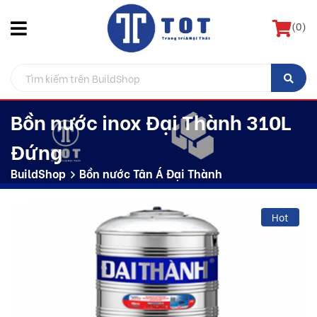
(
0
)
Bồn nước inox Đại Thành 310L
Đứng
BuildShop
Bồn nước Tân Á Đại Thành
Hot