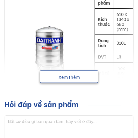
phẩm
610 X
Kích
1340 x
thước
680
(mm)
Dung
310L
tích
ĐVT
Lít
Inox
Mô tả
SUS
Xem thêm
304
Công
Chứa
dụng
nước
Hỏi đáp về sản phẩm
Đại
NSX
Thành
Bồn nước inox Đại Thành với nhiều dung tích từ 300L trở
lên, đáp ứng mọi nhu cầu sử dụng nước của các hộ gia đình,