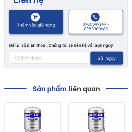
xuất trên dây chuyền máy móc tiên tiến nhất thế giới.
Bồn nước inox SUS 304 dung tích 2500L được sản xuất bằng
0986549149 -
Thêm vào giỏ hàng
thép không gỉ SUS 304 siêu bền và an toàn thực phẩm. Thời
0983300680
gian sử dụng sản phẩm lên đến 50 năm.
Để lại số điện thoại, Chúng tôi sẽ liên hệ với bạn ngay
Công nghệ hàn lăn tự động được ứng dụng lên sản phẩm
Gửi ngay
bồn nước inox SUS 304 để đảm bảo được độ bền và tính
thẩm mỹ của sản phẩm.
Nhiều mẫu mã đa dạng, sẽ có thêm nhiều sự lựa chọn tùy
Sản phẩm
liên quan
theo nhu cầu của mỗi người. Các sản phẩm bồn nước được
thiết kế phù hợp với mọi không gian như nhà ở, nhà hàng,
khách sạn...
Lưu ý: