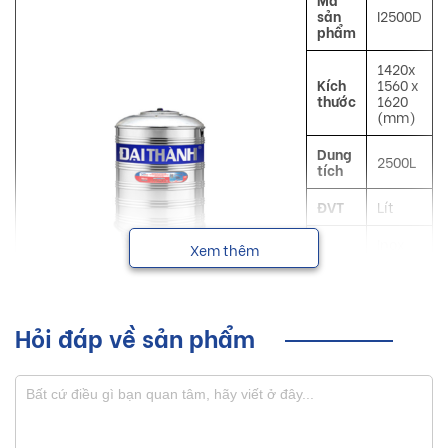
sản
I2500D
phẩm
1420x
Kích
1560 x
thước
1620
(mm)
Dung
2500L
tích
ĐVT
Lít
Inox
Xem thêm
Mô tả
SUS
304
Công
Chứa
dụng
nước
Hỏi đáp về sản phẩm
Đại
NSX
Thành
Bồn nước inox Đại Thành với nhiều dung tích từ 300L trở