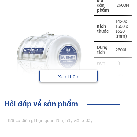
sản
I2500N
phẩm
1420x
Kích
1560 x
thước
1620
(mm)
Dung
2500L
tích
ĐVT
Lít
Inox
Xem thêm
Mô tả
SUS
304
Công
Chứa
dụng
nước
Hỏi đáp về sản phẩm
Đại
NSX
Thành
Bồn nước inox Đại Thành với nhiều dung tích từ 300L trở