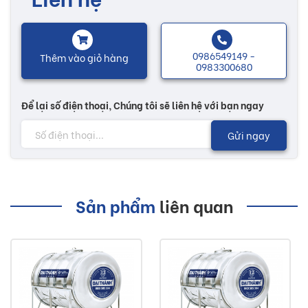
xuất trên dây chuyền máy móc tiên tiến nhất thế giới.
Bồn nước inox SUS 304 dung tích 2500L được sản xuất bằng
0986549149 -
Thêm vào giỏ hàng
thép không gỉ SUS 304 siêu bền và an toàn thực phẩm. Thời
0983300680
gian sử dụng sản phẩm lên đến 50 năm.
Để lại số điện thoại, Chúng tôi sẽ liên hệ với bạn ngay
Công nghệ hàn lăn tự động được ứng dụng lên sản phẩm
Gửi ngay
bồn nước inox SUS 304 để đảm bảo được độ bền và tính
thẩm mỹ của sản phẩm.
Nhiều mẫu mã đa dạng, sẽ có thêm nhiều sự lựa chọn tùy
Sản phẩm
liên quan
theo nhu cầu của mỗi người. Các sản phẩm bồn nước được
thiết kế phù hợp với mọi không gian như nhà ở, nhà hàng,
khách sạn...
Lưu ý: