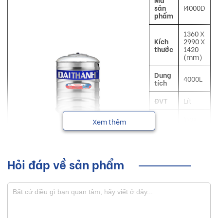
sản
I4000D
phẩm
1360 X
Kích
2990 X
thước
1420
(mm)
Dung
4000L
tích
ĐVT
Lít
Inox
Xem thêm
Mô tả
SUS
304
Công
Chứa
dụng
nước
Hỏi đáp về sản phẩm
Đại
NSX
Thành
Bồn nước inox Đại Thành với nhiều dung tích từ 300L trở