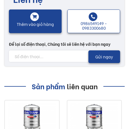
xuất trên dây chuyền máy móc tiên tiến nhất thế giới.
Bồn nước inox SUS 304 dung tích 4000L được sản xuất bằng
0986549149 -
Thêm vào giỏ hàng
thép không gỉ SUS 304 siêu bền và an toàn thực phẩm. Thời
0983300680
gian sử dụng sản phẩm lên đến 50 năm.
Để lại số điện thoại, Chúng tôi sẽ liên hệ với bạn ngay
Công nghệ hàn lăn tự động được ứng dụng lên sản phẩm
Gửi ngay
bồn nước inox SUS 304 để đảm bảo được độ bền và tính
thẩm mỹ của sản phẩm.
Nhiều mẫu mã đa dạng, sẽ có thêm nhiều sự lựa chọn tùy
Sản phẩm
liên quan
theo nhu cầu của mỗi người. Các sản phẩm bồn nước được
thiết kế phù hợp với mọi không gian như nhà ở, nhà hàng,
khách sạn...
Lưu ý: