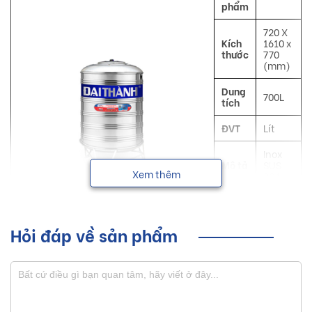
phẩm
720 X
Kích
1610 x
thước
770
(mm)
Dung
700L
tích
ĐVT
Lít
Inox
Mô tả
SUS
Xem thêm
304
Công
Chứa
dụng
nước
Hỏi đáp về sản phẩm
Đại
NSX
Thành
Bồn nước inox Đại Thành với nhiều dung tích từ 300L trở
lên, đáp ứng mọi nhu cầu sử dụng nước của các hộ gia đình,