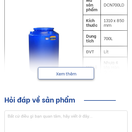
sản
DCN700LD
phẩm
Kích
1310 x 850
thước
mm
Dung
700L
tích
ĐVT
Lít
Nhựa 4
Mô tả
lớp Hàn
Quốc
Xem thêm
Công
Đa chức
dụng
năng
Hỏi đáp về sản phẩm
NSX
Đại Thành
Bồn nước nhựa Đại Thành đã có nhiều cải tiến trong công
nghệ sản xuất để tăng độ bền và tính an toàn mang đến
những sản phẩm chất lượng cao nhất.