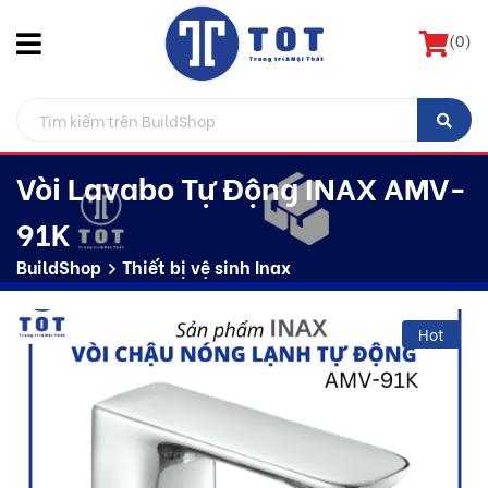
(
0
)
Vòi Lavabo Tự Động INAX AMV-
91K
BuildShop
Thiết bị vệ sinh Inax
Hot