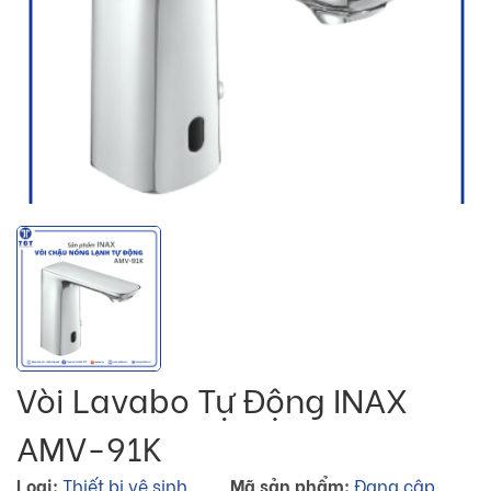
Vòi Lavabo Tự Động INAX
AMV-91K
Loại:
Thiết bị vệ sinh
Mã sản phẩm:
Đang cập