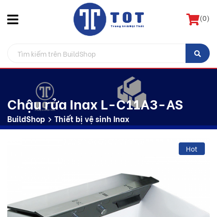
(
0
)
Chậu rửa Inax L-C11A3-AS
BuildShop
Thiết bị vệ sinh Inax
Hot