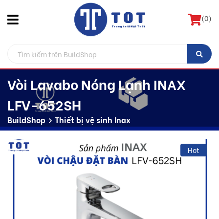
(
0
)
Vòi Lavabo Nóng Lạnh INAX
LFV-652SH
BuildShop
Thiết bị vệ sinh Inax
Hot