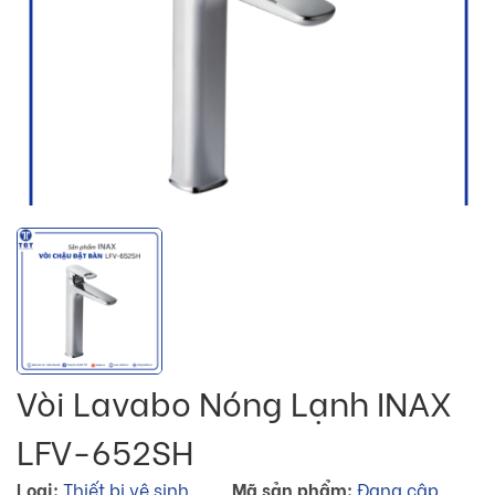
Vòi Lavabo Nóng Lạnh INAX
LFV-652SH
Loại:
Thiết bị vệ sinh
Mã sản phẩm:
Đang cập