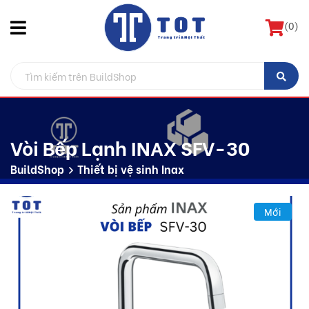
(
0
)
Vòi Bếp Lạnh INAX SFV-30
BuildShop
Thiết bị vệ sinh Inax
Mới