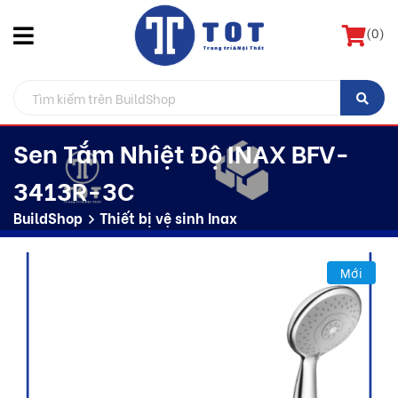
(
0
)
Sen Tắm Nhiệt Độ INAX BFV-
3413R-3C
BuildShop
Thiết bị vệ sinh Inax
Mới